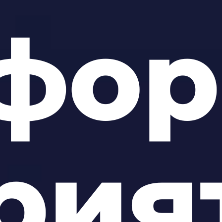
тфо
рия