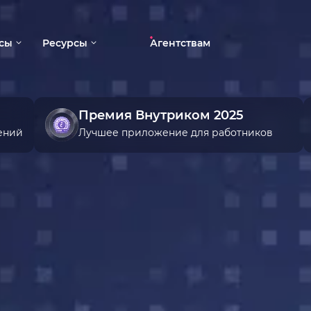
сы
Ресурсы
Агентствам
оративные
Блог
тия
Вебинары
Премия Внутриком 2025
вые форумы
ений
Лучшее приложение для работников
Полезные материалы
авки
ивали
йн-конференции
идные ивенты