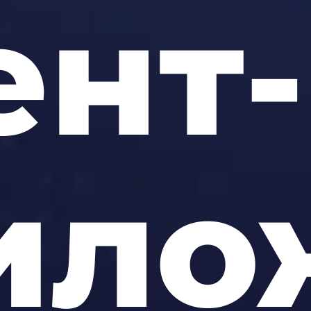
ент-
ило