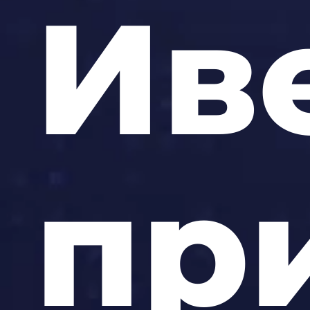
Ив
пр