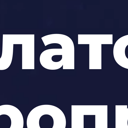
пла
роп