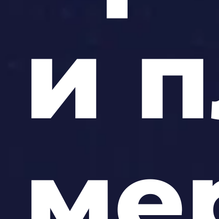
и 
ме